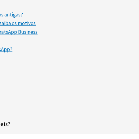
as antigas?
saiba os motivos
hatsApp Business
tsApp?
eets?