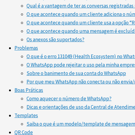
Qual é a vantagem de ter as conversas registradas
O que acontece quando um cliente adiciona o nú
O que acontece quando um cliente usa a opção “
O que acontece quando uma mensagem é excluída
Os anexos são suportados?
Problemas
O que é o erro 131049 (Health Ecosystem) no Wha
O WhatsApp pode rejeitar o uso pela minha empre
Sobre o banimento de sua conta do WhatsApp
Por que meu WhatsApp não conecta ou não envia
Boas Práticas
Como aquecer o número de WhatsApp?
Dicas e orientações de uso da Central de Atendim
Templates
Saiba o que é um modelo/template de mensagem 
QR Code