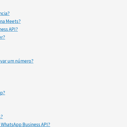
ncia?
 na Meets?
ness API?
er?
rovar um número?
pp?
s?
lo WhatsApp Business API?