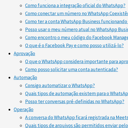
Como funciona a integração oficial do WhatsApp?
Como conectar um número no WhatsApp Coexistê
Como ter a conta WhatsApp Business funcionando
Posso usar o meu número atual no WhatsApp Busi
Como encontro o meu código do Facebook Manag
O que é o Facebook Pay e como posso utilizá-lo?
Aprovação
O que o WhatsApp considera importante para ap
Como posso solicitar uma conta autenticada?
Automação
Consigo automatizar o WhatsApp?
Quais tipos de automação existem para o WhatsA
Posso ter conversas pré-definidas no WhatsApp?
Operação
A conversa do WhatsApp ficará registrada na Meet
Quais tipos de arquivos são permitidos enviar pe