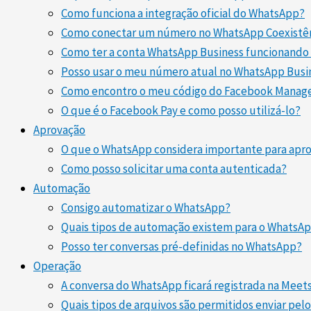
Como funciona a integração oficial do WhatsApp?
Como conectar um número no WhatsApp Coexistê
Como ter a conta WhatsApp Business funcionando
Posso usar o meu número atual no WhatsApp Busi
Como encontro o meu código do Facebook Manag
O que é o Facebook Pay e como posso utilizá-lo?
Aprovação
O que o WhatsApp considera importante para ap
Como posso solicitar uma conta autenticada?
Automação
Consigo automatizar o WhatsApp?
Quais tipos de automação existem para o WhatsA
Posso ter conversas pré-definidas no WhatsApp?
Operação
A conversa do WhatsApp ficará registrada na Meet
Quais tipos de arquivos são permitidos enviar pe