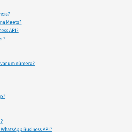
ncia?
 na Meets?
ness API?
er?
rovar um número?
pp?
s?
lo WhatsApp Business API?