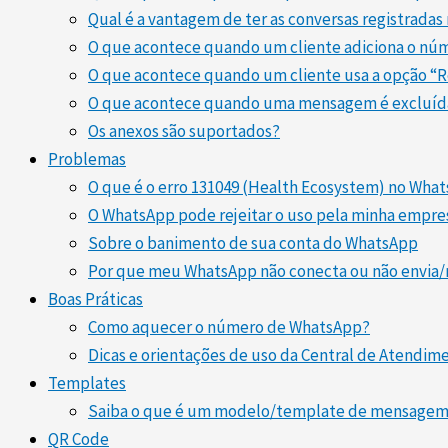
Qual é a vantagem de ter as conversas registradas
O que acontece quando um cliente adiciona o nú
O que acontece quando um cliente usa a opção “
O que acontece quando uma mensagem é excluída
Os anexos são suportados?
Problemas
O que é o erro 131049 (Health Ecosystem) no Wha
O WhatsApp pode rejeitar o uso pela minha empre
Sobre o banimento de sua conta do WhatsApp
Por que meu WhatsApp não conecta ou não envia
Boas Práticas
Como aquecer o número de WhatsApp?
Dicas e orientações de uso da Central de Atendim
Templates
Saiba o que é um modelo/template de mensagem 
QR Code